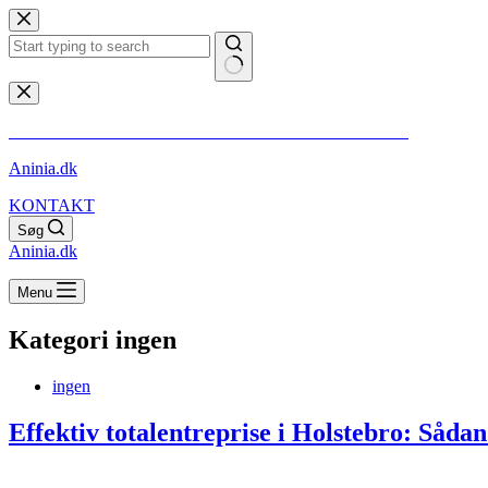
Fortsæt
til
indhold
Ingen
resultater
** VI GØR OPMÆRKSOM PÅ AT ALT INDHOLD ER SPONSORERET
Aninia.dk
KONTAKT
Søg
Aninia.dk
Menu
Kategori
ingen
ingen
Effektiv totalentreprise i Holstebro: Sådan 