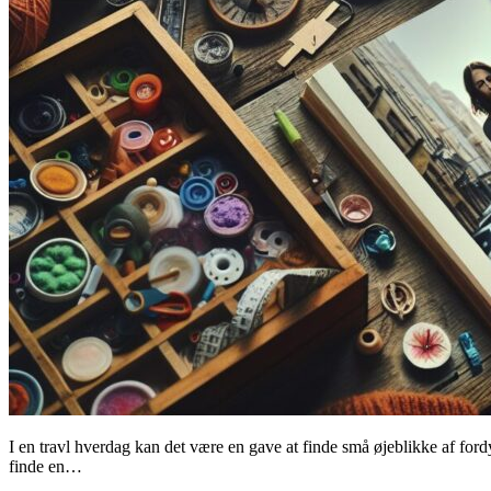
I en travl hverdag kan det være en gave at finde små øjeblikke af fordy
finde en…