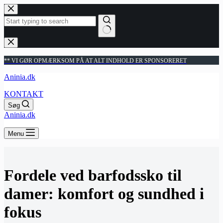
Fortsæt
til
indhold
Ingen
resultater
** VI GØR OPMÆRKSOM PÅ AT ALT INDHOLD ER SPONSORERET
Aninia.dk
KONTAKT
Søg
Aninia.dk
Menu
Fordele ved barfodssko til
damer: komfort og sundhed i
fokus