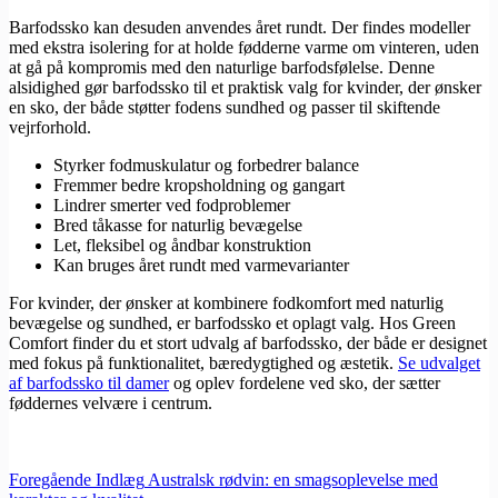
Barfodssko kan desuden anvendes året rundt. Der findes modeller
med ekstra isolering for at holde fødderne varme om vinteren, uden
at gå på kompromis med den naturlige barfodsfølelse. Denne
alsidighed gør barfodssko til et praktisk valg for kvinder, der ønsker
en sko, der både støtter fodens sundhed og passer til skiftende
vejrforhold.
Styrker fodmuskulatur og forbedrer balance
Fremmer bedre kropsholdning og gangart
Lindrer smerter ved fodproblemer
Bred tåkasse for naturlig bevægelse
Let, fleksibel og åndbar konstruktion
Kan bruges året rundt med varmevarianter
For kvinder, der ønsker at kombinere fodkomfort med naturlig
bevægelse og sundhed, er barfodssko et oplagt valg. Hos Green
Comfort finder du et stort udvalg af barfodssko, der både er designet
med fokus på funktionalitet, bæredygtighed og æstetik.
Se udvalget
af barfodssko til damer
og oplev fordelene ved sko, der sætter
føddernes velvære i centrum.
Foregående
Indlæg
Australsk rødvin: en smagsoplevelse med