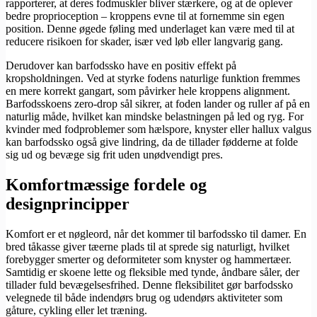
rapporterer, at deres fodmuskler bliver stærkere, og at de oplever
bedre proprioception – kroppens evne til at fornemme sin egen
position. Denne øgede føling med underlaget kan være med til at
reducere risikoen for skader, især ved løb eller langvarig gang.
Derudover kan barfodssko have en positiv effekt på
kropsholdningen. Ved at styrke fodens naturlige funktion fremmes
en mere korrekt gangart, som påvirker hele kroppens alignment.
Barfodsskoens zero-drop sål sikrer, at foden lander og ruller af på en
naturlig måde, hvilket kan mindske belastningen på led og ryg. For
kvinder med fodproblemer som hælspore, knyster eller hallux valgus
kan barfodssko også give lindring, da de tillader fødderne at folde
sig ud og bevæge sig frit uden unødvendigt pres.
Komfortmæssige fordele og
designprincipper
Komfort er et nøgleord, når det kommer til barfodssko til damer. En
bred tåkasse giver tæerne plads til at sprede sig naturligt, hvilket
forebygger smerter og deformiteter som knyster og hammertæer.
Samtidig er skoene lette og fleksible med tynde, åndbare såler, der
tillader fuld bevægelsesfrihed. Denne fleksibilitet gør barfodssko
velegnede til både indendørs brug og udendørs aktiviteter som
gåture, cykling eller let træning.