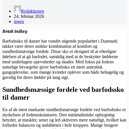
Redaktionen
24. februar 2026
ingen
Betalt indlæg
Barfodssko til damer har vundet stigende popularitet i Danmark
takket være deres unikke kombination af komfort og
sundhedsmæssige fordele. Disse sko er designet til at efterligne
følelsen af at gå barfodet, samtidig med at de beskytter fødderne
mod underlagets ujævnheder og skader. Med fokus på fodens
naturlige bevægelse giver barfodssko en mere autentisk
gangoplevelse, som mange kvinder oplever som både behagelig og
gavnlig for deres fødder på lang sigt.
Sundhedsmæssige fordele ved barfodssko
til damer
En af de mest markante sundhedsmæssige fordele ved barfodssko er
styrkelsen af fodmuskulaturen. Den minimalistiske opbygning
betyder, at muskler, sener og led aktiveres mere naturligt, hvilket kan
forbedre balancen og stabiliteten i hele kroppen. Mange brugere