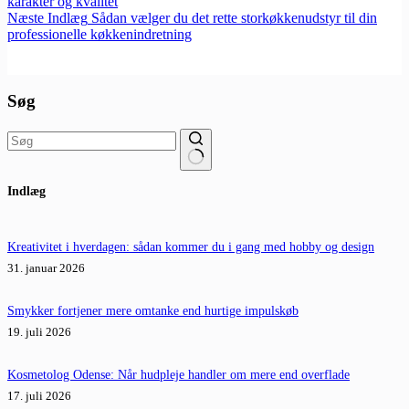
karakter og kvalitet
Næste
Indlæg
Sådan vælger du det rette storkøkkenudstyr til din
professionelle køkkenindretning
Søg
Ingen
Indlæg
resultater
Kreativitet i hverdagen: sådan kommer du i gang med hobby og design
31. januar 2026
Smykker fortjener mere omtanke end hurtige impulskøb
19. juli 2026
Kosmetolog Odense: Når hudpleje handler om mere end overflade
17. juli 2026