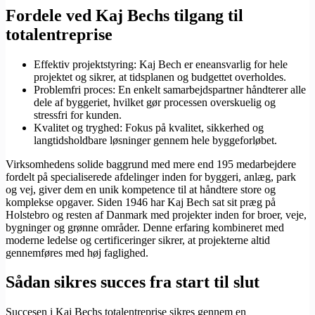
Fordele ved Kaj Bechs tilgang til
totalentreprise
Effektiv projektstyring: Kaj Bech er eneansvarlig for hele
projektet og sikrer, at tidsplanen og budgettet overholdes.
Problemfri proces: En enkelt samarbejdspartner håndterer alle
dele af byggeriet, hvilket gør processen overskuelig og
stressfri for kunden.
Kvalitet og tryghed: Fokus på kvalitet, sikkerhed og
langtidsholdbare løsninger gennem hele byggeforløbet.
Virksomhedens solide baggrund med mere end 195 medarbejdere
fordelt på specialiserede afdelinger inden for byggeri, anlæg, park
og vej, giver dem en unik kompetence til at håndtere store og
komplekse opgaver. Siden 1946 har Kaj Bech sat sit præg på
Holstebro og resten af Danmark med projekter inden for broer, veje,
bygninger og grønne områder. Denne erfaring kombineret med
moderne ledelse og certificeringer sikrer, at projekterne altid
gennemføres med høj faglighed.
Sådan sikres succes fra start til slut
Succesen i Kaj Bechs totalentreprise sikres gennem en