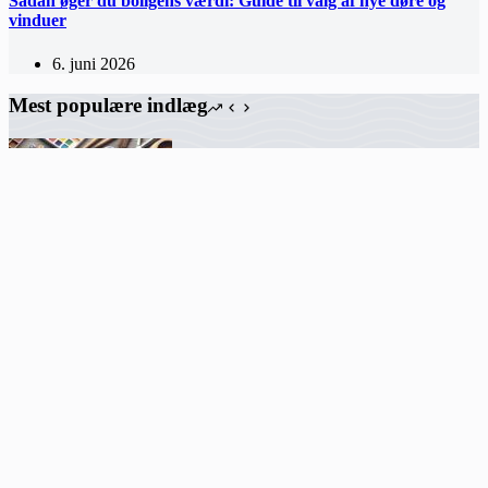
Sådan øger du boligens værdi: Guide til valg af nye døre og
vinduer
6. juni 2026
Mest populære indlæg
Kreativitet i hverdagen: sådan kommer du i gang med hobby og
design
Smykker fortjener mere omtanke end hurtige impulskøb
Kosmetolog Odense: Når hudpleje handler om mere end overflade
Sådan øger du boligens værdi: Guide til valg af nye døre og vinduer
Aninia.dk