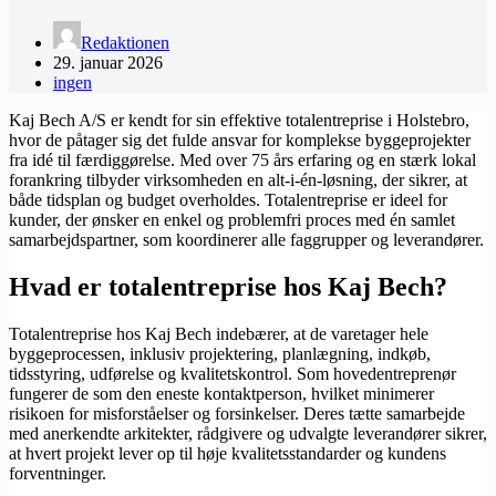
Redaktionen
29. januar 2026
ingen
Kaj Bech A/S er kendt for sin effektive totalentreprise i Holstebro,
hvor de påtager sig det fulde ansvar for komplekse byggeprojekter
fra idé til færdiggørelse. Med over 75 års erfaring og en stærk lokal
forankring tilbyder virksomheden en alt-i-én-løsning, der sikrer, at
både tidsplan og budget overholdes. Totalentreprise er ideel for
kunder, der ønsker en enkel og problemfri proces med én samlet
samarbejdspartner, som koordinerer alle faggrupper og leverandører.
Hvad er totalentreprise hos Kaj Bech?
Totalentreprise hos Kaj Bech indebærer, at de varetager hele
byggeprocessen, inklusiv projektering, planlægning, indkøb,
tidsstyring, udførelse og kvalitetskontrol. Som hovedentreprenør
fungerer de som den eneste kontaktperson, hvilket minimerer
risikoen for misforståelser og forsinkelser. Deres tætte samarbejde
med anerkendte arkitekter, rådgivere og udvalgte leverandører sikrer,
at hvert projekt lever op til høje kvalitetsstandarder og kundens
forventninger.