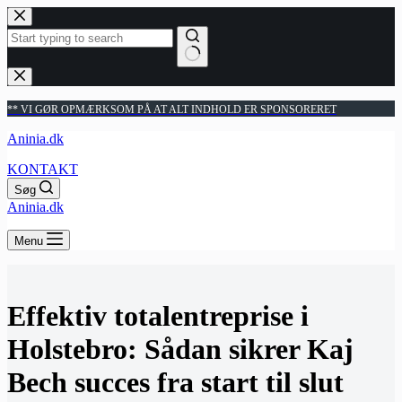
Fortsæt
til
indhold
Ingen
resultater
** VI GØR OPMÆRKSOM PÅ AT ALT INDHOLD ER SPONSORERET
Aninia.dk
KONTAKT
Søg
Aninia.dk
Menu
Effektiv totalentreprise i
Holstebro: Sådan sikrer Kaj
Bech succes fra start til slut